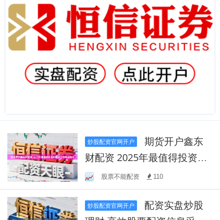
期货开户鑫东
炒股配资官网开户
财配资 2025年最值得投资的
配资公司平台推荐
股票不能配资
110
配资实盘炒股
炒股配资官网开户