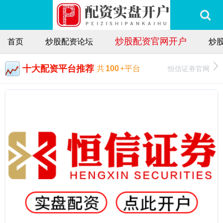
炒股配资官网开户
首页
炒股配资论坛
炒
十大配资平台推荐
恒信证券官网
共
100
+平台