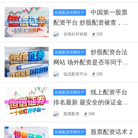
中国第一股票
炒股配资官网开户
配资平台 炒股配资被查，如
何应对风险？
在线杠杆炒股
156
炒股配资合法
炒股配资官网开户
网站 场外配资是否等同于非
法集资？
低息配资平台
195
线上配资平台
炒股配资官网开户
排名最新 最安全的保证金现
金配资服务
股票配资
198
股票配资话术 2
炒股配资官网开户