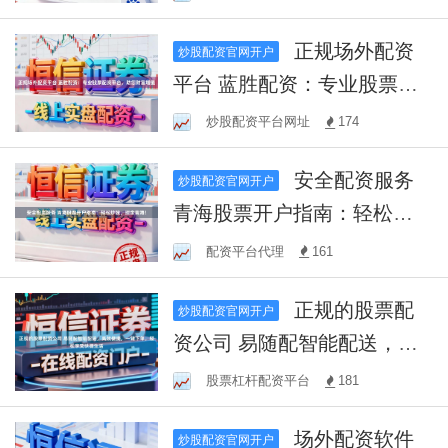
正规场外配资
炒股配资官网开户
平台 蓝胜配资：专业股票配
资平台，助您财富增值
炒股配资平台网址
174
安全配资服务
炒股配资官网开户
青海股票开户指南：轻松炒
股，掘金青海！
配资平台代理
161
正规的股票配
炒股配资官网开户
资公司 易随配智能配送，高
效便捷，一键下单，轻松享
股票杠杆配资平台
181
受快捷生活
场外配资软件
炒股配资官网开户